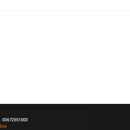
I. 03672551003
licy